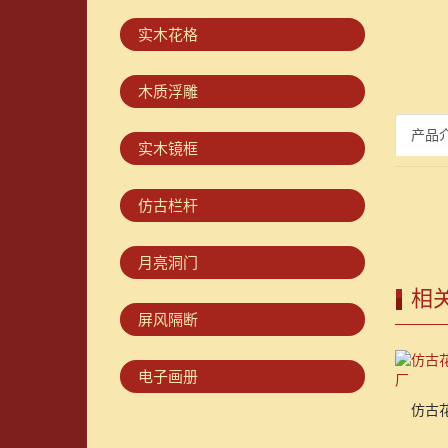
实木花格
木质浮雕
产品
实木镜框
仿古栏杆
月亮洞门
相
屏风隔断
电子画册
仿古