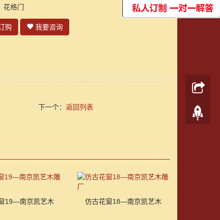
：花格门
订购
我要咨询
下一个：
返回列表
窗19—南京凯艺木
仿古花窗18—南京凯艺木